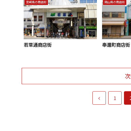
宮崎県の商店街
岡山県の商店街
若草通商店街
奉還町商店街
次
前
1
へ