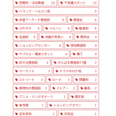
荒廃的・ほぼ廃墟
14
不思議スポット
13
バラック・ハルピン街
9
歩道アーケード商店街
8
商店会
8
さわやか
6
メルヘン
6
歓楽街
6
名店街
6
地面が茶色い
4
商栄会
4
ショッピングセンター
4
団地商店街
4
サブカル・電波スポット
4
横丁
4
巨大な商店街
3
がんばる商店街77選
3
マーケット
3
ドラマのロケ地
3
ストリート
3
ロード
3
問屋街
2
建物内の商店街
2
ストアー
2
番街
2
アニメ・マンガモチーフ
1
銀天街
1
魚市場
1
ショッピングタウン
1
近未来的
1
共栄会
1