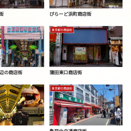
街
ぴらーど浜町商店街
東京都の商店街
辺の商店街
蒲田東口商店街
東京都の商店街
亀戸中央通商店街