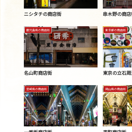
ニシタチの商店街
串木野の商店
鹿児島県の商店街
東京都の商店街
名山町商店街
東京の立石周
宮崎県の商店街
岡山県の商店街
一番街商店街
表町商店街