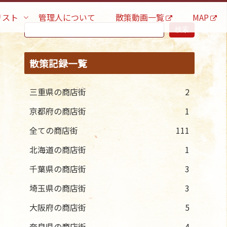
リスト
管理人について
散策動画一覧
MAP
検索
散策記録一覧
三重県の商店街
2
京都府の商店街
1
全ての商店街
111
北海道の商店街
1
千葉県の商店街
3
埼玉県の商店街
3
大阪府の商店街
5
奈良県の商店街
4