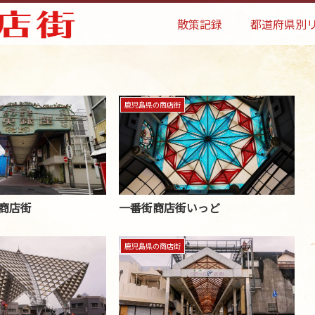
散策記録
都道府県別
鹿児島県の商店街
商店街
一番街商店街いっど
鹿児島県の商店街