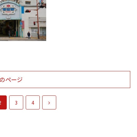
のページ
次
2
3
4
へ