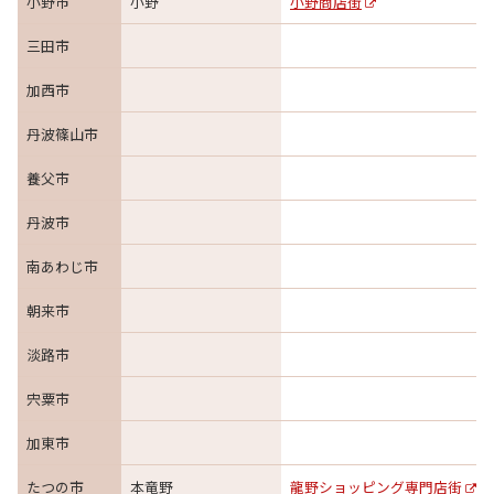
小野市
小野
小野商店街
三田市
加西市
丹波篠山市
養父市
丹波市
南あわじ市
朝来市
淡路市
宍粟市
加東市
たつの市
本竜野
龍野ショッピング専門店街