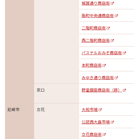
城巽通り商店街
南町中央通商店街
二階町商店街
西二階町商店街
パステルおみぞ商店街
本町商店街
みゆき通り商店街
京口
野里銀座商店街（跡）
尼崎市
立花
大和市場
公認西大島市場
立花商店街