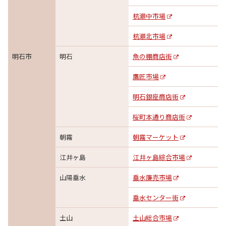
杭瀬中市場
杭瀬北市場
明石市
明石
魚の棚商店街
鷹匠市場
明石銀座商店街
桜町本通り商店街
朝霧
朝霧マーケット
江井ヶ島
江井ヶ島綜合市場
山陽垂水
垂水廉売市場
垂水センター街
土山
土山総合市場