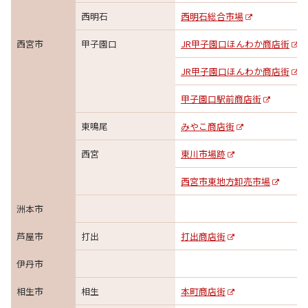
西明石
西明石総合市場
西宮市
甲子園口
JR甲子園口ほんわか商店街
JR甲子園口ほんわか商店街
甲子園口駅前商店街
東鳴尾
みやこ商店街
西宮
東川市場跡
西宮市東地方卸売市場
洲本市
芦屋市
打出
打出商店街
伊丹市
相生市
相生
本町商店街