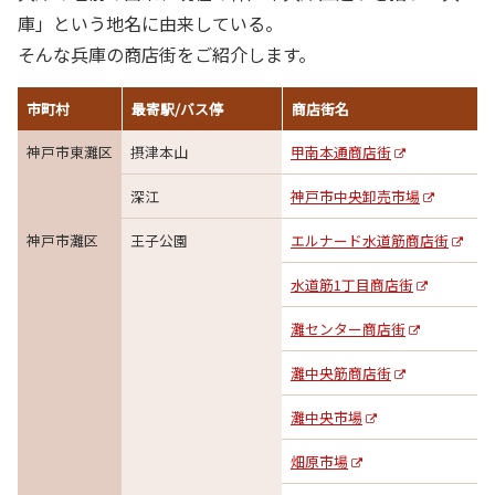
庫」という地名に由来している。
そんな兵庫の商店街をご紹介します。
市町村
最寄駅/バス停
商店街名
神戸市東灘区
摂津本山
甲南本通商店街
深江
神戸市中央卸売市場
神戸市灘区
王子公園
エルナード水道筋商店街
水道筋1丁目商店街
灘センター商店街
灘中央筋商店街
灘中央市場
畑原市場