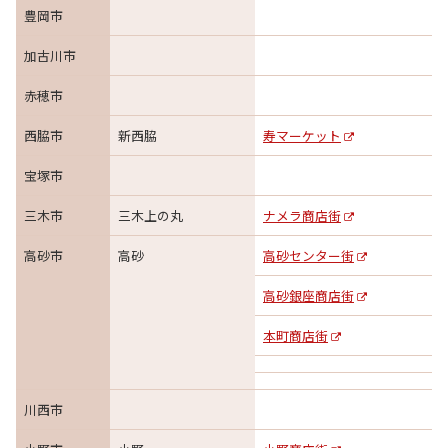
豊岡市
加古川市
赤穂市
西脇市
新西脇
寿マーケット
宝塚市
三木市
三木上の丸
ナメラ商店街
高砂市
高砂
高砂センター街
高砂銀座商店街
本町商店街
川西市