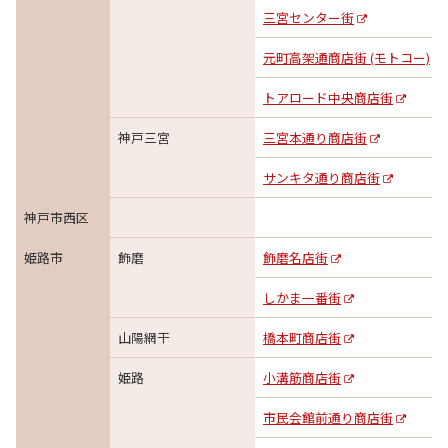
三宮センター街
元町高架通商店街 (モトコー)
トアロード中央商店街
神戸三宮
三宮本通り商店街
サンキタ通り商店街
神戸市西区
姫路市
飾磨
飾磨名店街
しかま一番街
山陽網干
橋本町商店街
姫路
小溝筋商店街
市民会館前通り商店街