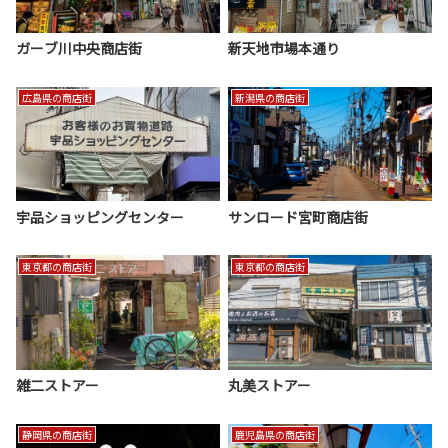
ガーブ川中央商店街
新天地市場本通り
広島県の商店街
新潟県の商店街
宇品ショッピングセンター
サンロード宮町商店街
東京都の商店街
東京都の商店街
雑二ストアー
丸美ストアー
静岡県の商店街
鹿児島県の商店街