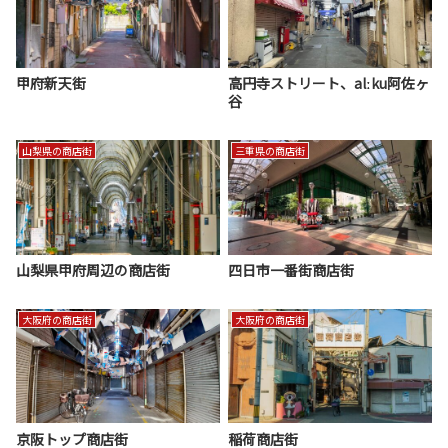
甲府新天街
高円寺ストリート、alːku阿佐ヶ
谷
山梨県の商店街
三重県の商店街
山梨県甲府周辺の商店街
四日市一番街商店街
大阪府の商店街
大阪府の商店街
京阪トップ商店街
稲荷商店街