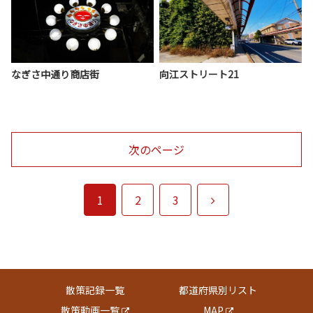
なぎさ中通り商店街
向江ストリート21
次のページ
次
1
2
3
へ
散策記録一覧
都道府県別リスト
散策動画一覧
MAP