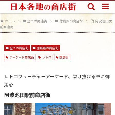
ホーム
全ての商店街
徳島県の商店街
阿波池田駅
前商店街
全ての商店街
徳島県の商店街
アーケード商店街
レトロ
商店街
レトロフューチャーアーケード、駆け抜ける車に御
用心
阿波池田駅前商店街