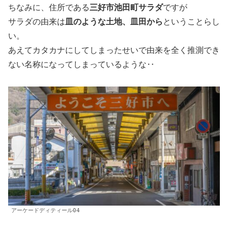
ちなみに、住所である
三好市池田町サラダ
ですが
サラダの由来は
皿のような土地、皿田から
ということらし
い。
あえてカタカナにしてしまったせいで由来を全く推測でき
ない名称になってしまっているような‥
アーケードディティール04