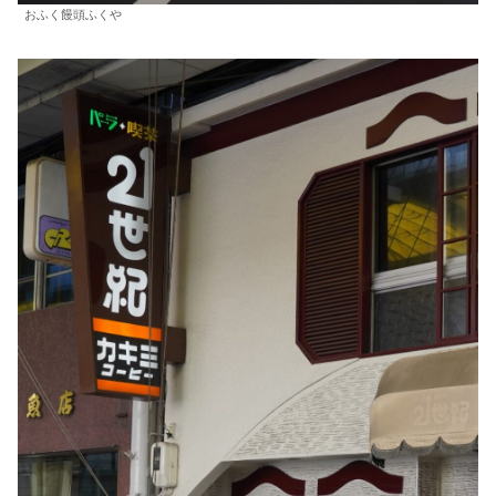
おふく饅頭ふくや