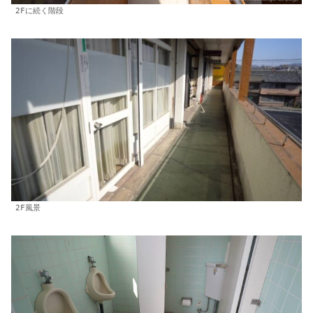
2Fに続く階段
2F風景