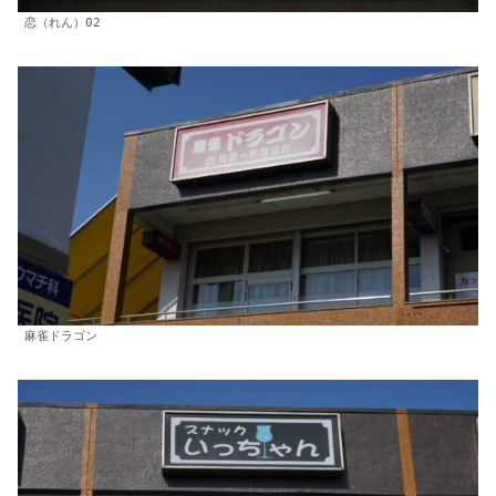
恋（れん）02
麻雀ドラゴン