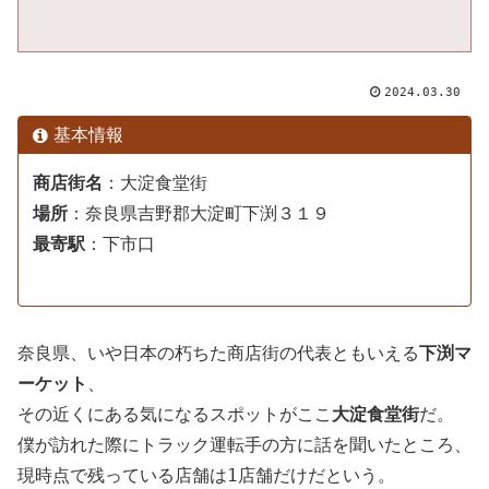
2024.03.30
基本情報
商店街名
：
大淀食堂街
場所
：
奈良県吉野郡大淀町下渕３１９
最寄駅
：
下市口
奈良県、いや日本の朽ちた商店街の代表ともいえる
下渕マ
ーケット
、
その近くにある気になるスポットがここ
大淀食堂街
だ。
僕が訪れた際にトラック運転手の方に話を聞いたところ、
現時点で残っている店舗は1店舗だけだという。