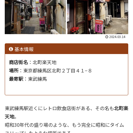
2024.03.14
基本情報
商店街名
：
北町楽天地
場所
：
東京都練馬区北町２丁目４１−８
最寄駅
：
東武練馬
東武練馬駅近くにレトロ飲食店街がある、その名も
北町楽
天地
。
昭和30年代の盛り場のような、もう完全に昭和にタイム
スリップしたような場所である。