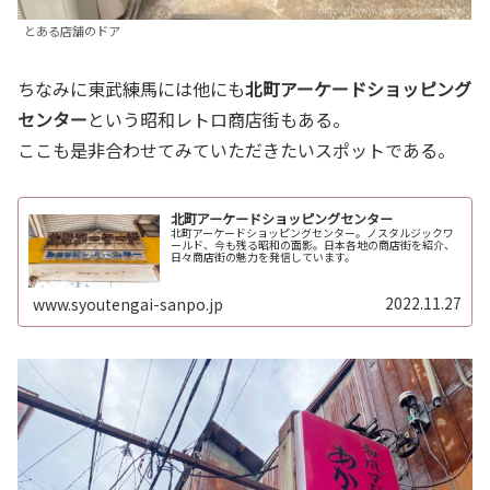
とある店舗のドア
ちなみに東武練馬には他にも
北町アーケードショッピング
センター
という昭和レトロ商店街もある。
ここも是非合わせてみていただきたいスポットである。
北町アーケードショッピングセンター
北町アーケードショッピングセンター。ノスタルジックワ
ールド、今も残る昭和の面影。日本各地の商店街を紹介、
日々商店街の魅力を発信しています。
2022.11.27
www.syoutengai-sanpo.jp